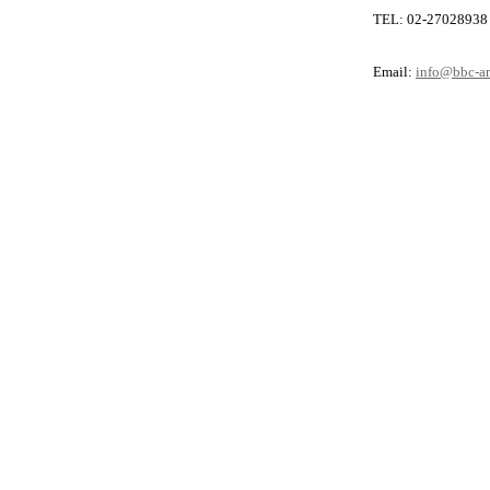
TEL: 02-27028938 FAX: 
Email:
info@bbc-arc